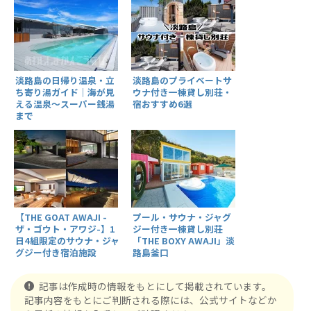
淡路島の日帰り温泉・立
淡路島のプライベートサ
ち寄り湯ガイド｜海が見
ウナ付き一棟貸し別荘・
える温泉～スーパー銭湯
宿おすすめ6選
まで
【THE GOAT AWAJI -
プール・サウナ・ジャグ
ザ・ゴウト・アワジ-】1
ジー付き一棟貸し別荘
日4組限定のサウナ・ジャ
「THE BOXY AWAJI」淡
グジー付き宿泊施設
路島釜口
記事は作成時の情報をもとにして掲載されています。
記事内容をもとにご判断される際には、公式サイトなどか