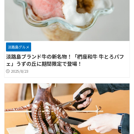
淡路島グルメ
淡路島ブランド牛の新名物！「椚座和牛 牛とろパフ
ェ」うずの丘に期間限定で登場！
2025/8/23