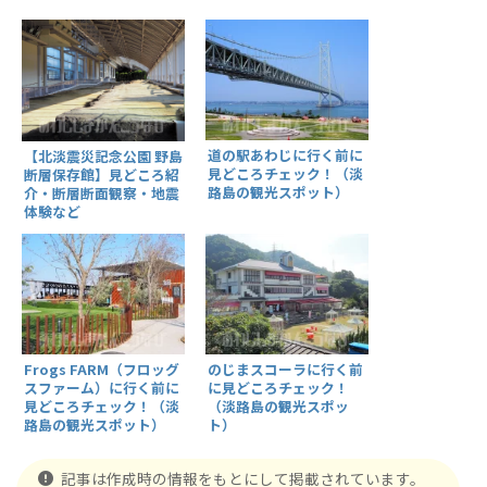
道の駅あわじに行く前に
【北淡震災記念公園 野島
見どころチェック！（淡
断層保存館】見どころ紹
路島の観光スポット）
介・断層断面観察・地震
体験など
Frogs FARM（フロッグ
のじまスコーラに行く前
スファーム）に行く前に
に見どころチェック！
見どころチェック！（淡
（淡路島の観光スポッ
路島の観光スポット）
ト）
記事は作成時の情報をもとにして掲載されています。