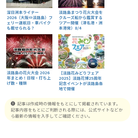
深日洲本ライナー
淡路島まつり花火大会を
2026（大阪⇔淡路島）フ
クルーズ船から鑑賞する
ェリー運航日・車バイク
ツアー開催（津名港・洲
も載せられる？
本港発）8/4
淡路島の花火大会 2026
【淡路花みどりフェア
年まとめ！日程・打ち上
2025】淡路花博25周年
げ数・種類
記念イベントが淡路島各
地で開催
記事は作成時の情報をもとにして掲載されています。
記事内容をもとにご判断される際には、公式サイトなどか
ら最新の情報を入手してご確認ください。