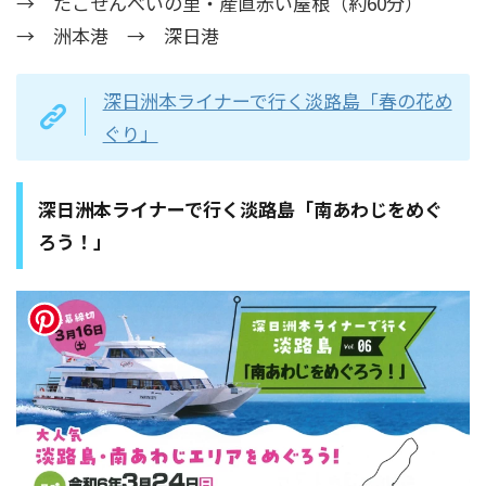
→ たこせんべいの里・産直赤い屋根（約60分）
→ 洲本港 → 深日港
深日洲本ライナーで行く淡路島「春の花め
ぐり」
深日洲本ライナーで行く淡路島「南あわじをめぐ
ろう！」