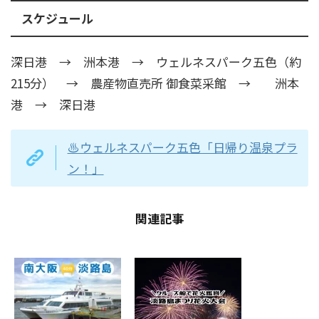
スケジュール
深日港 → 洲本港 → ウェルネスパーク五色（約
215分） → 農産物直売所 御食菜采館 → 洲本
港 → 深日港
♨ウェルネスパーク五色「日帰り温泉プラ
ン！」
関連記事