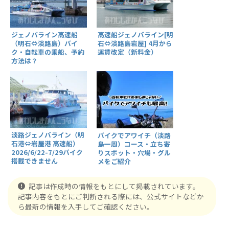
ジェノバライン高速船
高速船ジェノバライン[明
（明石⇔淡路島）バイ
石⇔淡路島岩屋] 4月から
ク・自転車の乗船、予約
運賃改定（新料金）
方法は？
淡路ジェノバライン（明
バイクでアワイチ（淡路
石港⇔岩屋港 高速船）
島一周）コース・立ち寄
2026/6/22-7/29バイク
りスポット・穴場・グル
搭載できません
メをご紹介
記事は作成時の情報をもとにして掲載されています。
記事内容をもとにご判断される際には、公式サイトなどか
ら最新の情報を入手してご確認ください。