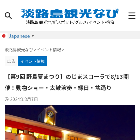
淡路島 観光地/新スポット/グルメ/イベント/宿泊
Japanese
▼
淡路島観光なび
>
イベント情報
>
広告
イベント情報
【第9回 野島夏まつり】のじまスコーラで8/13開
催！動物ショー・太鼓演奏・縁日・盆踊り
2024年8月7日