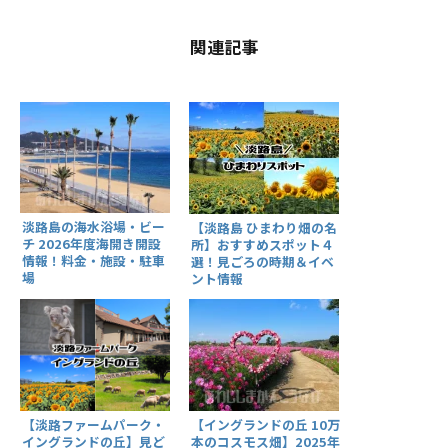
関連記事
淡路島の海水浴場・ビー
【淡路島 ひまわり畑の名
チ 2026年度海開き開設
所】おすすめスポット４
情報！料金・施設・駐車
選！見ごろの時期＆イベ
場
ント情報
【イングランドの丘 10万
【淡路ファームパーク・
本のコスモス畑】2025年
イングランドの丘】見ど