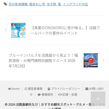
-
花の見頃情報
,
南あわじ市
,
女子旅
,
夏
,
イングランドの丘
【真夏のONOKOROに雪が降る。】淡路ワ
ールパークの夏休みイベント
ブルーインパルスを淡路島から見よう！福
良港発・大鳴門橋特別観覧クルーズ 2026
年7月19日
Home
運営者情報
プライバシーポリシー
お問い合わ
せ
情報提供
応援・支援
© 2026 淡路島観光なび｜おすすめ観光スポット・グルメ・宿泊・イベ
ント情報