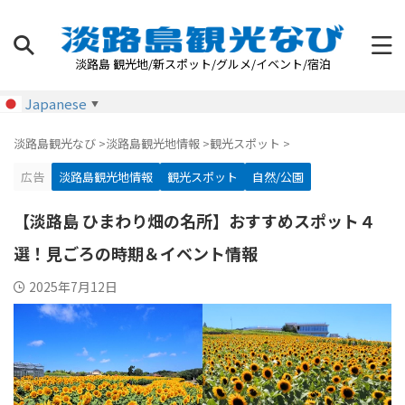
淡路島 観光地/新スポット/グルメ/イベント/宿泊
Japanese
▼
淡路島観光なび
>
淡路島観光地情報
>
観光スポット
>
広告
淡路島観光地情報
観光スポット
自然/公園
【淡路島 ひまわり畑の名所】おすすめスポット４
選！見ごろの時期＆イベント情報
2025年7月12日