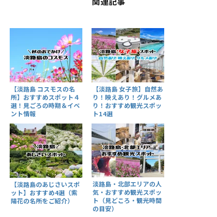
関連記事
【淡路島 コスモスの名
【淡路島 女子旅】自然あ
所】おすすめスポット４
り！映えあり！グルメあ
選！見ごろの時期＆イベ
り！おすすめ観光スポッ
ント情報
ト14選
淡路島・北部エリアの人
【淡路島のあじさいスポ
気・おすすめ観光スポッ
ット】おすすめ4選（紫
ト（見どころ・観光時間
陽花の名所をご紹介）
の目安）