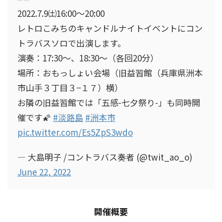
2022.7.9㈯16:00〜20:00
レトロこみちのキャンドルナイトイベントにコン
トラバスソロで出演します。
演奏：17:30〜、18:30〜（各回20分）
場所：おもっしょい会場（旧益習館（兵庫県洲本
市山手３丁目３−１７）横）
お隣の旧益習館では「五感-七夕祭り-」も同時開
催です🌠
#淡路島
#洲本市
pic.twitter.com/Es5ZpS3wdo
— 大島明子 /コントラバス奏者 (@twit_ao_o)
June 22, 2022
開催概要