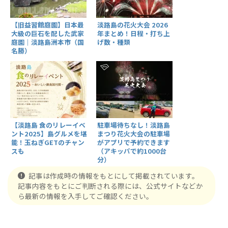
淡路島の花火大会 2026
【旧益習館庭園】日本最
年まとめ！日程・打ち上
大級の巨石を配した武家
げ数・種類
庭園｜淡路島洲本市（国
名勝）
【淡路島 食のリレーイベ
駐車場待ちなし！淡路島
ント2025】島グルメを堪
まつり花火大会の駐車場
能！玉ねぎGETのチャン
がアプリで予約できます
スも
（アキッパで約1000台
分）
記事は作成時の情報をもとにして掲載されています。
記事内容をもとにご判断される際には、公式サイトなどか
ら最新の情報を入手してご確認ください。