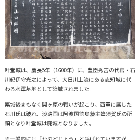
叶堂城は、慶長5年（1600年）に、豊臣秀吉の代官・石
川紀伊守光之によって、大日川上流にある志知城に代
わる水軍基地として築城されました。
築城後まもなく関ヶ原の戦いが起こり、西軍に属した
石川氏は破れ、淡路国は阿波国徳島藩主蜂須賀氏の所
領となり叶堂城は廃城となりました。
※一般的には「かのどじょう」と呼ばれていますが、