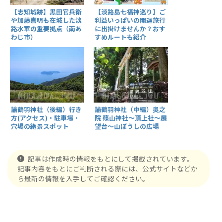
【志知城跡】黒田官兵衛
【淡路島七福神巡り】ご
や加藤嘉明も在城した淡
利益いっぱいの開運旅行
路水軍の重要拠点（南あ
に出掛けませんか？おす
わじ市）
すめルートも紹介
諭鶴羽神社（後編）行き
諭鶴羽神社（中編）奥之
方(アクセス)・駐車場・
院 篠山神社～頂上社～展
穴場の絶景スポット
望台～山ぼうしの広場
記事は作成時の情報をもとにして掲載されています。
記事内容をもとにご判断される際には、公式サイトなどか
ら最新の情報を入手してご確認ください。