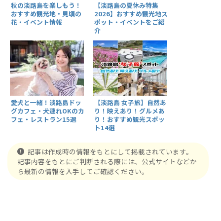
秋の淡路島を楽しもう！
【淡路島の夏休み特集
おすすめ観光地・見頃の
2026】おすすめ観光地ス
花・イベント情報
ポット・イベントをご紹
介
愛犬と一緒！淡路島ドッ
【淡路島 女子旅】自然あ
グカフェ・犬連れOKのカ
り！映えあり！グルメあ
フェ・レストラン15選
り！おすすめ観光スポッ
ト14選
記事は作成時の情報をもとにして掲載されています。
記事内容をもとにご判断される際には、公式サイトなどか
ら最新の情報を入手してご確認ください。