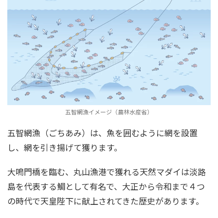
五智網漁イメージ（農林水産省）
五智網漁（ごちあみ）は、魚を囲むように網を設置
し、網を引き揚げて獲ります。
大鳴門橋を臨む、丸山漁港で獲れる天然マダイは淡路
島を代表する鯛として有名で、大正から令和まで４つ
の時代で天皇陛下に献上されてきた歴史があります。