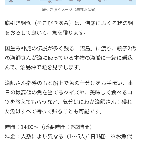
底引き漁イメージ（農林水産省）
底引き網漁（そこびきあみ）は、海底にふくろ状の網
をおろして曳いて、魚を獲ります。
国生み神話の伝説が多く残る「沼島」に渡り、親子2代
の漁師さんが漁に使っている本物の漁船に一緒に乗込
んで、沼島沖で漁を見学します。
漁師さん指導のもと船上で魚の仕分けをお手伝い、本
日の最高値の魚を当てるクイズや、美味しく食べるコ
ツを教えてもらうなど、気分はにわか漁師さん！獲れ
た魚はすべて持って帰ることも可能です。
時間：14:00～（所要時間：約2時間）
料金：人数により異なる（1～5人/1日1組） ※お魚代