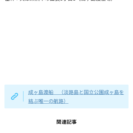
成ヶ島渡船 （淡路島と国立公園成ヶ島を
結ぶ唯一の航路）
関連記事