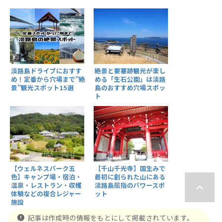
淡路島ドライブにおすす
絶景と要塞跡観光が楽し
め！定番から穴場まで”絶
める「生石公園」は淡路
景”観光スポット15選
島のおすすめ穴場スポッ
ト
【ウェルネスパーク五
【千山千光寺】国生みで
色】キャンプ場・宿泊・
最初に創られた山にある
温泉・レストラン・収穫
淡路島屈指のパワースポ
体験などの複合レジャー
ット
施設
記事は作成時の情報をもとにして掲載されています。