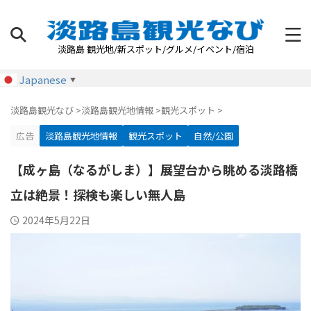
淡路島 観光地/新スポット/グルメ/イベント/宿泊
Japanese
▼
淡路島観光なび
>
淡路島観光地情報
>
観光スポット
>
広告
淡路島観光地情報
観光スポット
自然/公園
【成ヶ島（なるがしま）】展望台から眺める淡路橋
立は絶景！探検も楽しい無人島
2024年5月22日