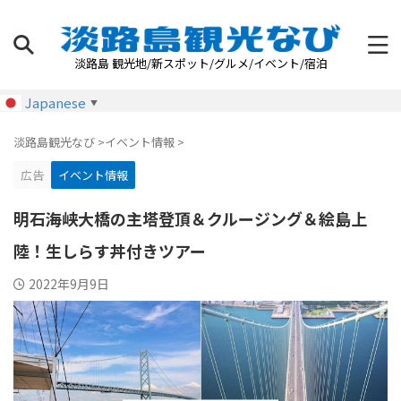
淡路島 観光地/新スポット/グルメ/イベント/宿泊
Japanese
▼
淡路島観光なび
>
イベント情報
>
広告
イベント情報
明石海峡大橋の主塔登頂＆クルージング＆絵島上
陸！生しらす丼付きツアー
2022年9月9日