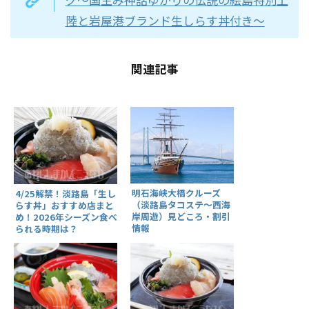
陸と岩屋港ブランド生しらす丼付き～
関連記事
明石海峡大橋クルーズ
4/25解禁！淡路島「生し
（淡路島タコステ～西海
らす丼」おすすめ店まと
岸周遊）見どころ・割引
め！2026年シーズン食べ
情報
られる時期は？