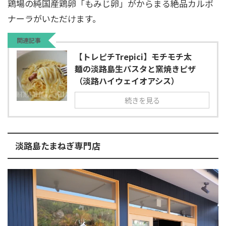
鶏場の純国産鶏卵「もみじ卵」がからまる絶品カルボ
ナーラがいただけます。
関連記事
【トレピチTrepici】モチモチ太
麺の淡路島生パスタと窯焼きピザ
（淡路ハイウェイオアシス）
続きを見る
淡路島たまねぎ専門店