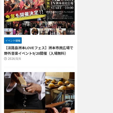
イベント情報
【淡路島洲本LOVEフェス】洲本市民広場で
野外音楽イベント9/20開催（入場無料）
2026/8/6