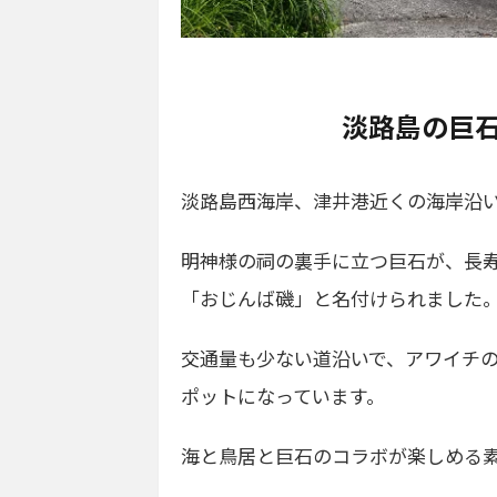
淡路島の巨
淡路島西海岸、津井港近くの海岸沿
明神様の祠の裏手に立つ巨石が、長
「おじんば磯」と名付けられました
交通量も少ない道沿いで、アワイチ
ポットになっています。
海と鳥居と巨石のコラボが楽しめる