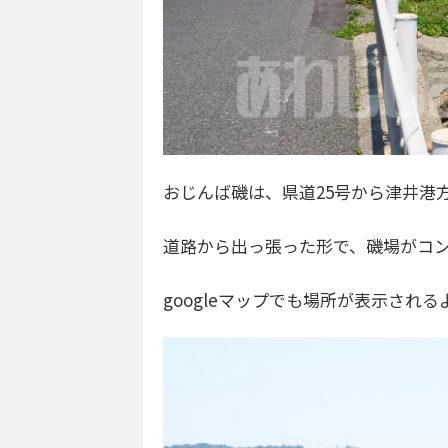
おじんば磯は、県道25号から津井港
道路から出っ張った形で、磯場がコ
googleマップでも場所が表示され