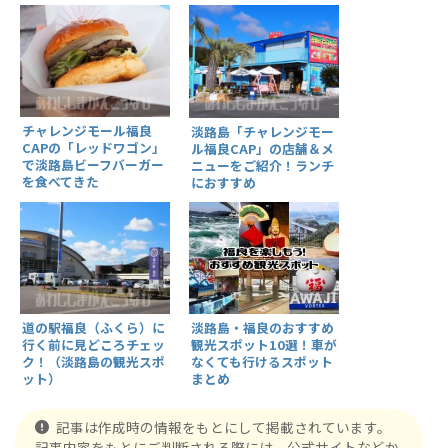
チャレンジモール福良
淡路島「チャレンジモー
CAPの「レッドワゴン」
ル福良CAP」の店舗＆メ
で淡路島ビーフバーガー
ニューをご紹介！ランチ
を食べてきた
におすすめ
道の駅福良（ふくら）に
淡路島・福良のおすすめ
行く前に見どころチェッ
観光スポット10選！車が
ク！（淡路島の観光スポ
なくても行けるスポット
ット）
まとめ
記事は作成時の情報をもとにして掲載されています。
記事内容をもとにご判断される際には、公式サイトなどか